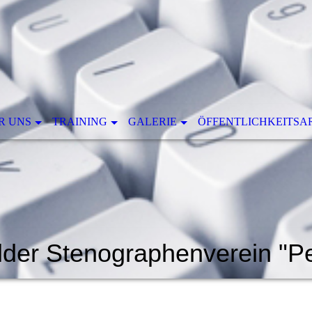
R UNS
TRAINING
GALERIE
ÖFFENTLICHKEITSA
der Stenographenverein "Pel