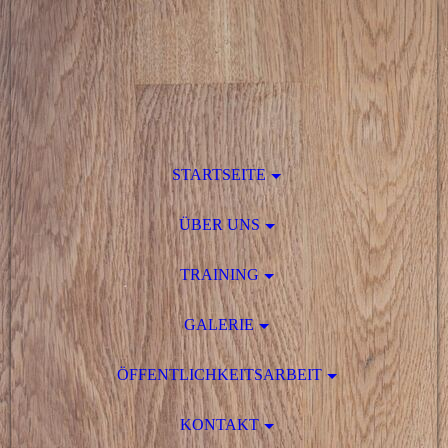
STARTSEITE
ÜBER UNS
TRAINING
GALERIE
ÖFFENTLICHKEITSARBEIT
KONTAKT