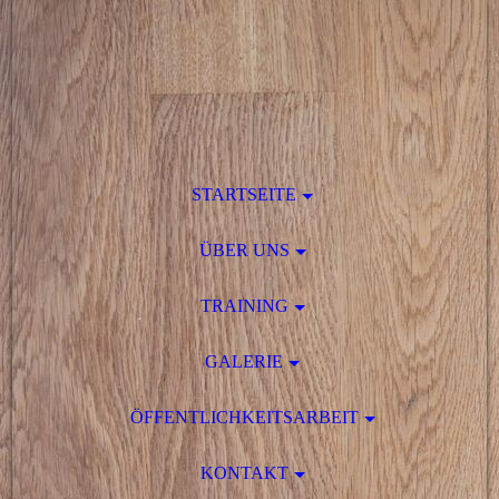
STARTSEITE
ÜBER UNS
TRAINING
GALERIE
ÖFFENTLICHKEITSARBEIT
KONTAKT